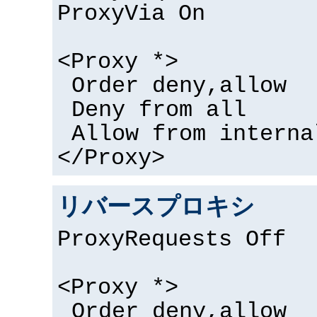
ProxyVia On
<Proxy *>
Order deny,allow
Deny from all
Allow from interna
</Proxy>
リバースプロキシ
ProxyRequests Off
<Proxy *>
Order deny,allow