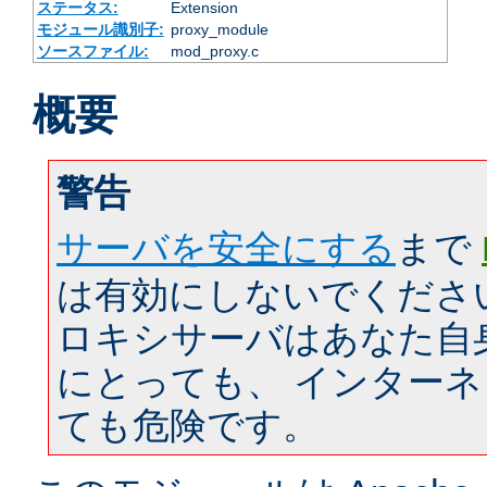
ステータス:
Extension
モジュール識別子:
proxy_module
ソースファイル:
mod_proxy.c
概要
警告
サーバを安全にする
まで
は有効にしないでくださ
ロキシサーバはあなた自
にとっても、 インター
ても危険です。