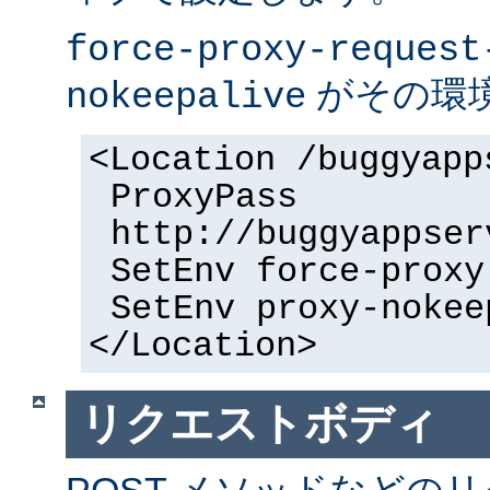
force-proxy-request
がその環
nokeepalive
<Location /buggyapp
ProxyPass
http://buggyappser
SetEnv force-proxy
SetEnv proxy-nokee
</Location>
リクエストボディ
POST メソッドなどの