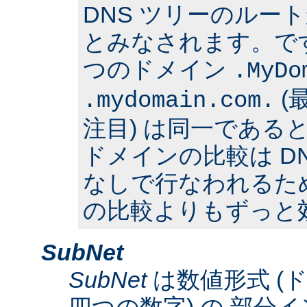
DNS ツリーのルー
とみなされます。で
つのドメイン
.MyDo
(
.mydomain.com.
注目) は同一である
ドメインの比較は D
なしで行なわれるた
の比較よりもずっと
SubNet
SubNet
は数値形式 (
四つの数字) の 部分