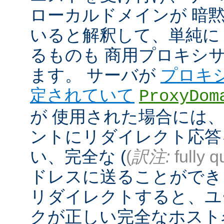
ローカルドメインが 暗
いると解釈して、単純に
るものも 商用プロキシ
ます。 サーバが
プロキ
定されていて
ProxyDom
が 使用された場合には、A
ントにリダイレクト応答
い、完全な (
(
訳注:
fully q
ドレスに送ることができ
リダイレクトすると、ユ
クが正しい完全なホスト