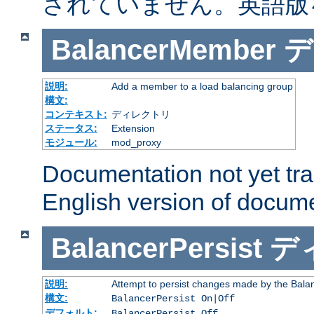
されていません。英語版
BalancerMember
デ
説明:
Add a member to a load balancing group
構文:
コンテキスト:
ディレクトリ
ステータス:
Extension
モジュール:
mod_proxy
Documentation not yet tr
English version of docum
BalancerPersist
デ
説明:
Attempt to persist changes made by the Bala
構文:
BalancerPersist On|Off
デフォルト:
BalancerPersist Off