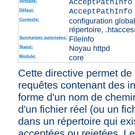
AcceptPathInfo
Syntaxe:
AcceptPathInfo
Défaut:
configuration global
Contexte:
répertoire, .htacces
FileInfo
Surcharges autorisées:
Noyau httpd
Statut:
core
Module:
Cette directive permet de d
requêtes contenant des i
forme d'un nom de chemin
d'un fichier réel (ou un fic
dans un répertoire qui exi
acceptées ou rejetées. Le