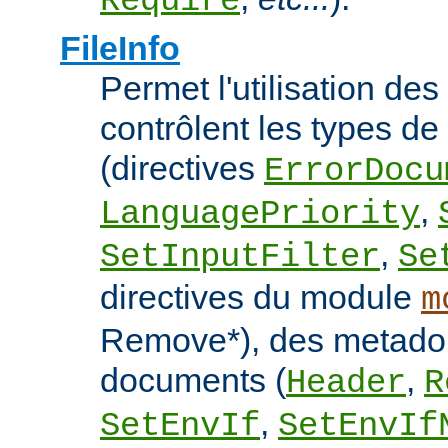
Require
FileInfo
Permet l'utilisation des
contrôlent les types d
(directives
ErrorDocu
,
LanguagePriority
,
SetInputFilter
Se
directives du module
m
Remove*), des metado
documents (
,
Header
R
,
SetEnvIf
SetEnvIf