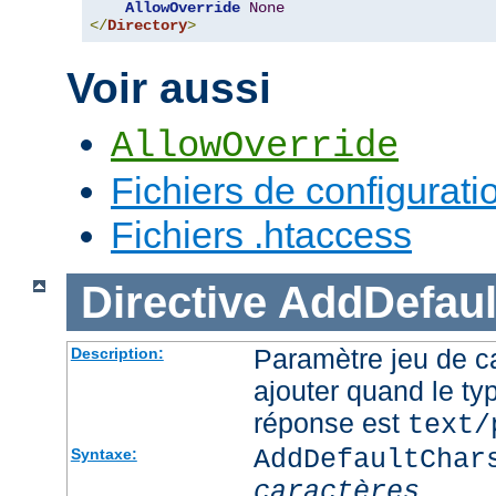
AllowOverride
None
</
Directory
>
Voir aussi
AllowOverride
Fichiers de configurati
Fichiers .htaccess
Directive
AddDefaul
Paramètre jeu de ca
Description:
ajouter quand le ty
réponse est
text/
AddDefaultChar
Syntaxe:
caractères