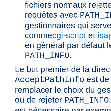
fichiers normaux rejett
requêtes avec
PATH_I
gestionnaires qui serve
comme
cgi-script
et
isa
en général par défaut 
.
PATH_INFO
Le but premier de la direc
est de
AcceptPathInfo
remplacer le choix du ges
ou de rejeter
PATH_INFO
est nécessaire par exemp