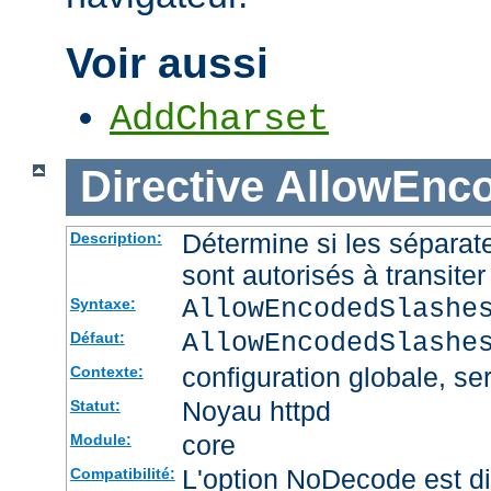
Voir aussi
AddCharset
Directive
AllowEnc
Détermine si les sépara
Description:
sont autorisés à transite
AllowEncodedSlashe
Syntaxe:
AllowEncodedSlashe
Défaut:
configuration globale, ser
Contexte:
Noyau httpd
Statut:
core
Module:
L'option NoDecode est di
Compatibilité: