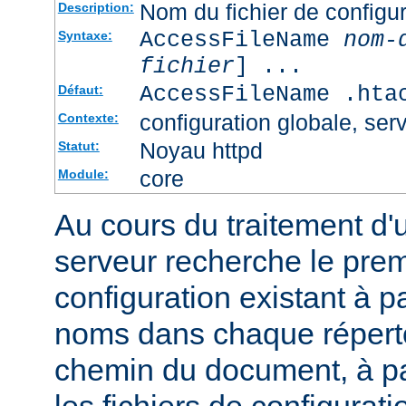
Nom du fichier de configur
Description:
AccessFileName
nom-
Syntaxe:
fichier
] ...
AccessFileName .hta
Défaut:
configuration globale, serv
Contexte:
Noyau httpd
Statut:
core
Module:
Au cours du traitement d'
serveur recherche le premi
configuration existant à par
noms dans chaque répert
chemin du document, à p
les fichiers de configurati