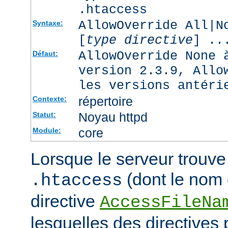
.htaccess
AllowOverride All|N
Syntaxe:
[
type directive
] ..
AllowOverride None 
Défaut:
version 2.3.9, Allo
les versions antéri
répertoire
Contexte:
Noyau httpd
Statut:
core
Module:
Lorsque le serveur trouve 
(dont le nom e
.htaccess
directive
AccessFileNa
lesquelles des directives