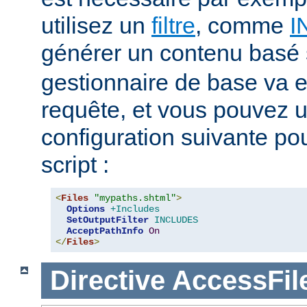
utilisez un
filtre
, comme
I
générer un contenu basé
gestionnaire de base va e
requête, et vous pouvez ut
configuration suivante pour
script :
<
Files
"mypaths.shtml"
>
Options
+Includes
SetOutputFilter
INCLUDES
AcceptPathInfo
On
</
Files
>
Directive
AccessFi