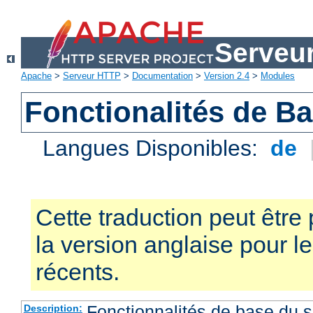
Serveu
Apache
>
Serveur HTTP
>
Documentation
>
Version 2.4
>
Modules
Fonctionalités de B
Langues Disponibles:
de
Cette traduction peut être 
la version anglaise pour 
récents.
Fonctionnalités de base du
Description: